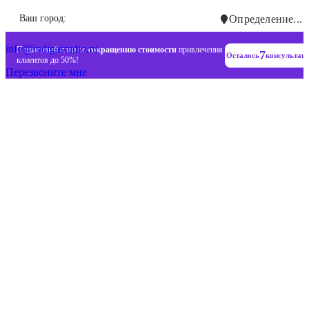
Инновационные диджитал стратегии
Ваш город:
Определение...
+7 (993) 477-18-57
info@indigastudio.ru
Пошаговый план по
сокращению стоимости
привлечения
7
Осталось
консультац
клиентов до 50%!
Перезвоните мне