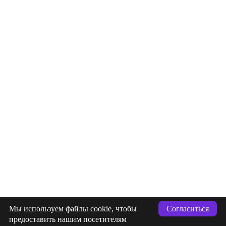
info@indigastudio.ru
Мы используем файлы cookie, чтобы
Согласиться
+7 (993) 477-18-57
предоставить нашим посетителям