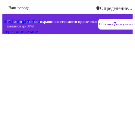
Инновационные диджитал стратегии
Ваш город:
Определение...
+7 (993) 477-18-57
info@indigastudio.ru
Пошаговый план по
сокращению стоимости
привлечения
7
Осталось
консультац
клиентов до 50%!
Перезвоните мне