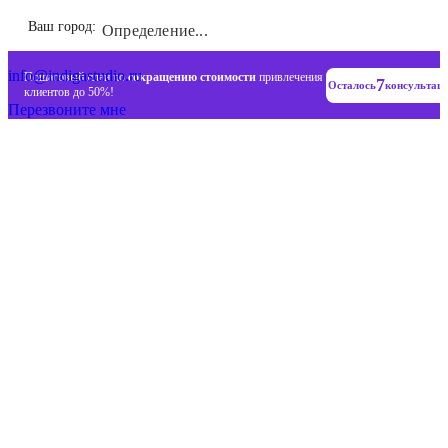
Инновационные диджитал стратегии
Ваш город:
Определение...
+7 (993) 477-18-57
info@indigastudio.ru
Пошаговый план по
сокращению стоимости
привлечения
7
Осталось
консультац
клиентов до 50%!
Перезвоните мне