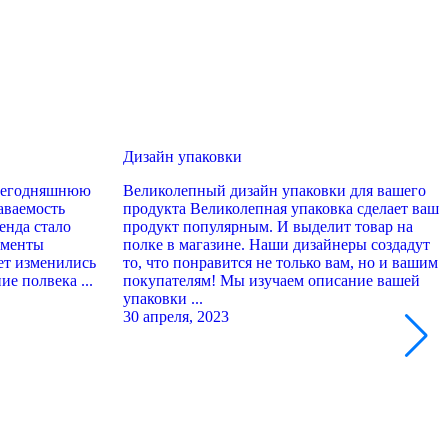
Дизайн упаковки
У
 сегодняшнюю
Великолепный дизайн упаковки для вашего
Р
аваемость
продукта Великолепная упаковка сделает ваш
п
енда стало
продукт популярным. И выделит товар на
п
ументы
полке в магазине. Наши дизайнеры создадут
п
лет изменились
то, что понравится не только вам, но и вашим
и
ие полвека ...
покупателям! Мы изучаем описание вашей
п
упаковки ...
..
30 апреля, 2023
3