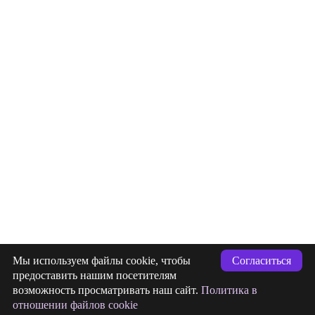
info@indigastudio.ru
Мы используем файлы cookie, чтобы
Согласиться
+7 (993) 477-18-57
предоставить нашим посетителям
возможность просматривать наш сайт.
Политика в
заявка
Отправлена
отношении файлов cookie