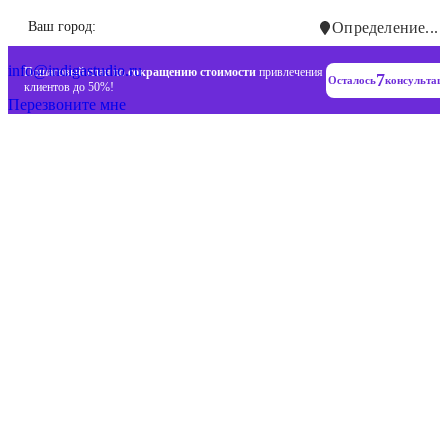
Инновационные диджитал стратегии
Ваш город:
Определение...
+7 (993) 477-18-57
info@indigastudio.ru
Пошаговый план по
сокращению стоимости
привлечения
7
Осталось
консультац
клиентов до 50%!
Перезвоните мне