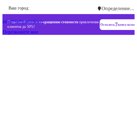
Инновационные диджитал стратегии
Ваш город:
Определение...
+7 (993) 477-18-57
info@indigastudio.ru
Пошаговый план по
сокращению стоимости
привлечения
7
Осталось
консультац
клиентов до 50%!
Перезвоните мне