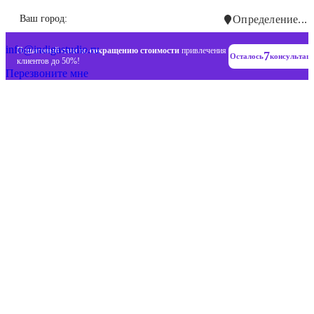
Инновационные диджитал стратегии
Ваш город:
Определение...
+7 (993) 477-18-57
info@indigastudio.ru
Пошаговый план по
сокращению стоимости
привлечения
7
Осталось
консультац
клиентов до 50%!
Перезвоните мне