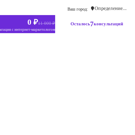
Определение...
Ваш город:
0 ₽
7
11 000 ₽
Осталось
консультаций
ьтация с интернет-маркетологом