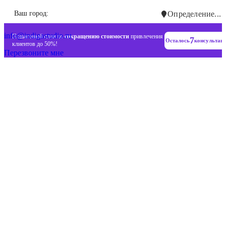
Инновационные диджитал стратегии
Ваш город:
Определение...
+7 (993) 477-18-57
info@indigastudio.ru
Пошаговый план по
сокращению стоимости
привлечения
7
Осталось
консультац
клиентов до 50%!
Перезвоните мне