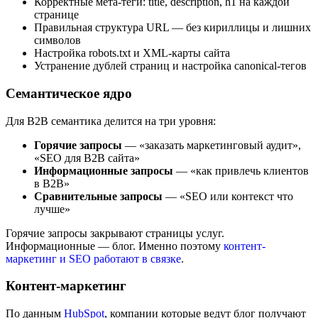
Корректные мета-теги: title, description, h1 на каждой
странице
Правильная структура URL — без кириллицы и лишних
символов
Настройка robots.txt и XML-карты сайта
Устранение дублей страниц и настройка canonical-тегов
Семантическое ядро
Для B2B семантика делится на три уровня:
Горячие запросы
— «заказать маркетинговый аудит»,
«SEO для B2B сайта»
Информационные запросы
— «как привлечь клиентов
в B2B»
Сравнительные запросы
— «SEO или контекст что
лучше»
Горячие запросы закрывают страницы услуг.
Информационные — блог. Именно поэтому
контент-
маркетинг и SEO работают в связке
.
Контент-маркетинг
По данным
HubSpot
, компании которые ведут блог получают