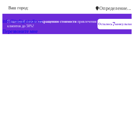
Инновационные диджитал стратегии
Ваш город:
Определение...
+7 (993) 477-18-57
info@indigastudio.ru
Пошаговый план по
сокращению стоимости
привлечения
7
Осталось
консультац
клиентов до 50%!
Перезвоните мне