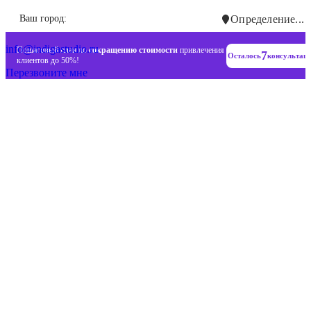
Инновационные диджитал стратегии
Ваш город:
Определение...
+7 (993) 477-18-57
info@indigastudio.ru
Пошаговый план по
сокращению стоимости
привлечения
7
Осталось
консультац
клиентов до 50%!
Перезвоните мне