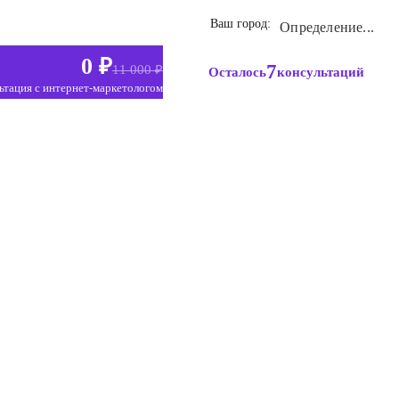
Ваш город:
Определение...
0 ₽
7
11 000 ₽
Осталось
консультаций
ьтация с интернет-маркетологом