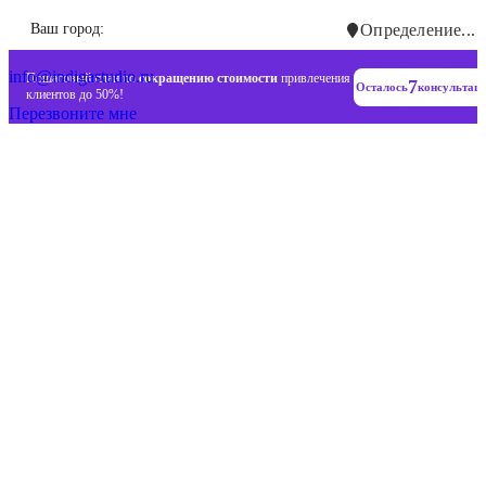
Инновационные диджитал стратегии
Ваш город:
Определение...
+7 (993) 477-18-57
info@indigastudio.ru
Пошаговый план по
сокращению стоимости
привлечения
7
Осталось
консультац
клиентов до 50%!
Перезвоните мне