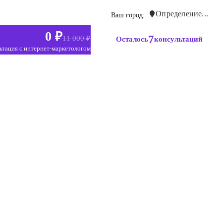
Определение...
Ваш город:
0 ₽
7
11 000 ₽
Осталось
консультаций
ьтация с интернет-маркетологом