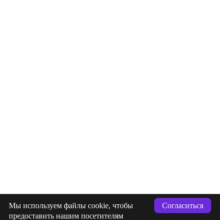
info@indigastudio.ru
Мы используем файлы cookie, чтобы
Согласиться
+7 (993) 477-18-57
предоставить нашим посетителям