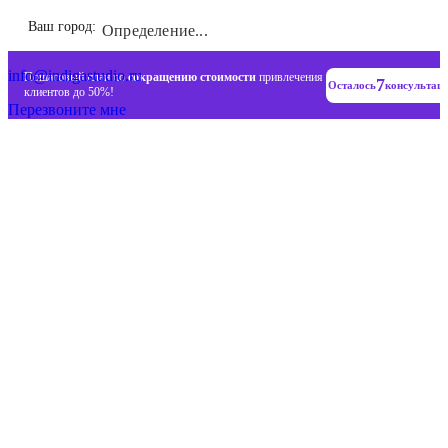
Инновационные диджитал стратегии
Ваш город:
Определение...
+7 (993) 477-18-57
info@indigastudio.ru
Пошаговый план по
сокращению стоимости
привлечения
7
Осталось
консультац
клиентов до 50%!
Перезвоните мне