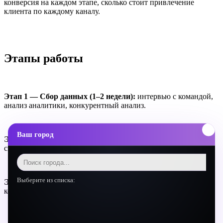
конверсия на каждом этапе, сколько стоит привлечение
клиента по каждому каналу.
Этапы работы
Этап 1 — Сбор данных (1–2 недели):
интервью с командой,
анализ аналитики, конкурентный анализ.
Ваш город
Этап 2 — Анализ и диагностика (1 неделя):
систематизируем данные, выявляем паттерны.
Выберите из списка:
Этап 3 — Рекомендации (1 неделя):
конкретные изменения
которые дадут наибольший эффект в ближайшие 90 дней.