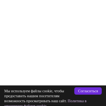
info@indigastudio.ru
Мы используем файлы cookie, чтобы
Согласиться
+7 (993) 477-18-57
предоставить нашим посетителям
возможность просматривать наш сайт.
Политика в
заявка
Отправлена
отношении файлов cookie