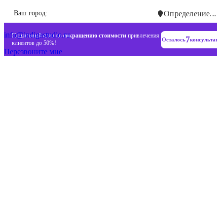
Инновационные диджитал стратегии
Ваш город:
Определение...
+7 (993) 477-18-57
info@indigastudio.ru
Пошаговый план по
сокращению стоимости
привлечения
7
Осталось
консультац
клиентов до 50%!
Перезвоните мне