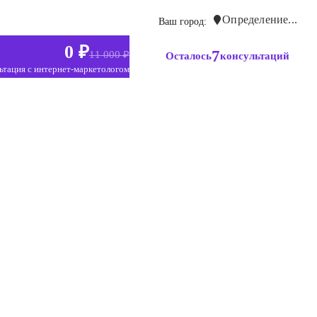
Определение...
Ваш город:
0 ₽
7
11 000 ₽
Осталось
консультаций
ьтация с интернет-маркетологом