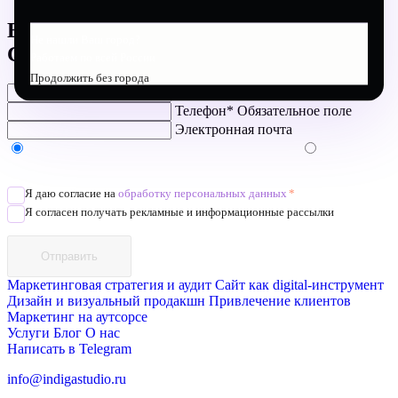
Есть проект?
Не нашли Ваш город?
Свяжитесь с нами
Работаем по всей России
Продолжить без города
Имя*
Обязательное поле
Телефон*
Обязательное поле
Электронная почта
Напишите в Telegram/WhatsApp/MAX
Позвоните
Я даю согласие на
обработку персональных данных
*
Я согласен получать рекламные и информационные рассылки
Отправить
Маркетинговая стратегия и аудит
Сайт как digital-инструмент
Дизайн и визуальный продакшн
Привлечение клиентов
Маркетинг на аутсорсе
Услуги
Блог
О нас
Написать в Telegram
info@indigastudio.ru