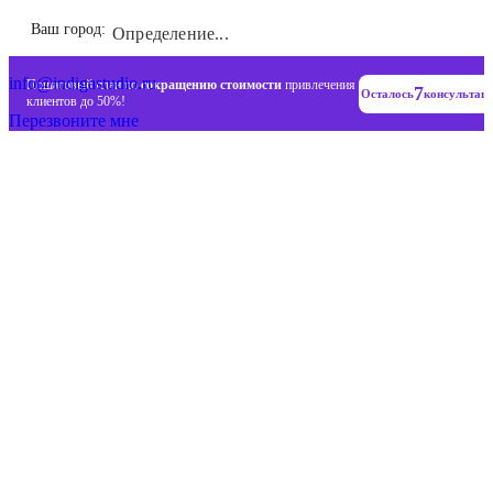
Инновационные диджитал стратегии
Ваш город:
Определение...
+7 (993) 477-18-57
info@indigastudio.ru
Пошаговый план по
сокращению стоимости
привлечения
7
Осталось
консультац
клиентов до 50%!
Перезвоните мне