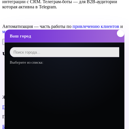
интеграции с CRM. Телеграм-боты — для B2B-аудитории
которая активна в Telegram.
Автоматизация — часть работы по
привлечению клиентов
и
маркетингу на аутсорсе
.
Ваш город
Поделиться
Частые вопросы о чат-ботах для B2B
Выберите из списка:
Сколько стоит разработка чат-бота для B2B?
Какой процент посетителей взаимодействует с чат-
ботом?
Нужно ли обозначать что это бот а не человек?
Как измерить эффективность чат-бота?
Желаете изучить наши проекты?
ПОРТФОЛИО
Предлагаем вам почитать другие статьи нашего блога
БЛОГ