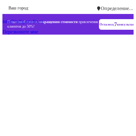
Инновационные диджитал стратегии
Ваш город:
Определение...
+7 (993) 477-18-57
info@indigastudio.ru
Пошаговый план по
сокращению стоимости
привлечения
7
Осталось
консультац
клиентов до 50%!
Перезвоните мне