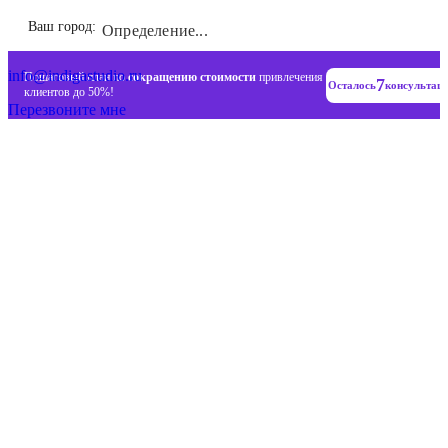
Инновационные диджитал стратегии
Ваш город:
Определение...
+7 (993) 477-18-57
info@indigastudio.ru
Пошаговый план по
сокращению стоимости
привлечения
7
Осталось
консультац
клиентов до 50%!
Перезвоните мне