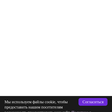
info@indigastudio.ru
Мы используем файлы cookie, чтобы
Согласиться
+7 (993) 477-18-57
предоставить нашим посетителям