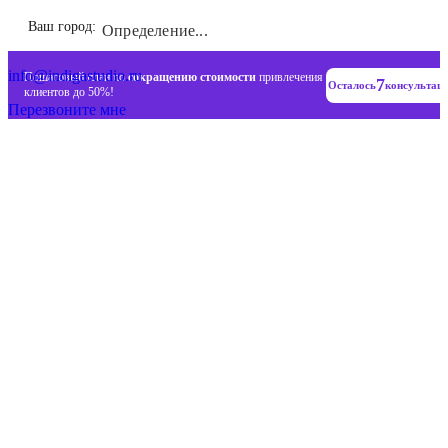
Инновационные диджитал стратегии
Ваш город:
Определение...
+7 (993) 477-18-57
info@indigastudio.ru
Пошаговый план по
сокращению стоимости
привлечения
7
Осталось
консультац
клиентов до 50%!
Перезвоните мне