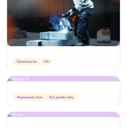
ASPRO
Производство
b2b
Simple IT
Фирменный стиль
Веб-дизайн сайта
Mozer