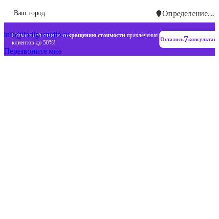
Инновационные диджитал стратегии
Ваш город:
Определение...
+7 (993) 477-18-57
info@indigastudio.ru
Пошаговый план по
сокращению стоимости
привлечения
7
Осталось
консультац
клиентов до 50%!
Перезвоните мне