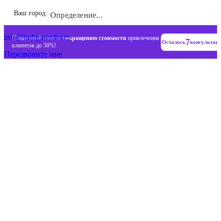
Инновационные диджитал стратегии
Ваш город:
Определение...
+7 (993) 477-18-57
info@indigastudio.ru
Пошаговый план по
сокращению стоимости
привлечения
7
Осталось
консультац
клиентов до 50%!
Перезвоните мне