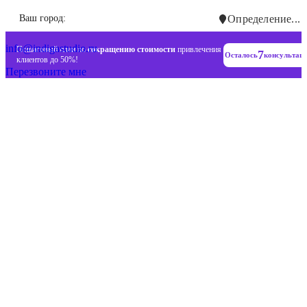
Инновационные диджитал стратегии
Ваш город:
Определение...
+7 (993) 477-18-57
info@indigastudio.ru
Пошаговый план по
сокращению стоимости
привлечения
7
Осталось
консультац
клиентов до 50%!
Перезвоните мне