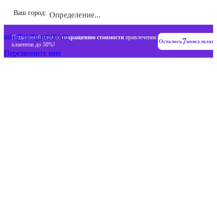
Инновационные диджитал стратегии
Ваш город:
Определение...
+7 (993) 477-18-57
info@indigastudio.ru
Пошаговый план по
сокращению стоимости
привлечения
7
Осталось
консультац
клиентов до 50%!
Перезвоните мне