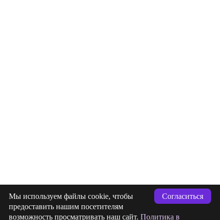
info@indigastudio.ru
Мы используем файлы cookie, чтобы
Согласиться
+7 (993) 477-18-57
предоставить нашим посетителям
возможность просматривать наш сайт.
Политика в