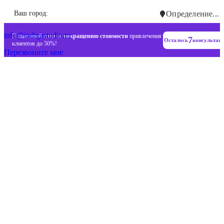
Инновационные диджитал стратегии
Ваш город:
Определение...
+7 (993) 477-18-57
info@indigastudio.ru
Пошаговый план по
сокращению стоимости
привлечения
7
Осталось
консультац
клиентов до 50%!
Перезвоните мне