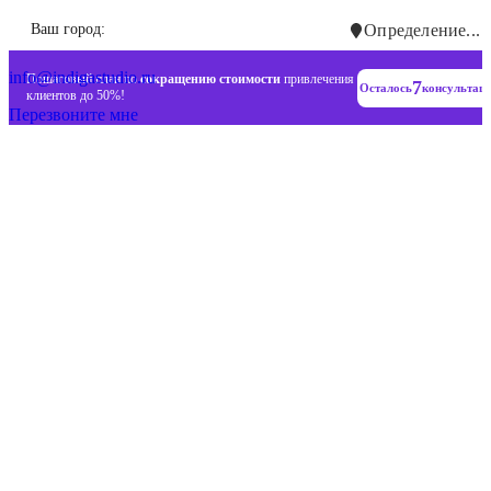
Инновационные диджитал стратегии
Ваш город:
Определение...
+7 (993) 477-18-57
info@indigastudio.ru
Пошаговый план по
сокращению стоимости
привлечения
7
Осталось
консультац
клиентов до 50%!
Перезвоните мне