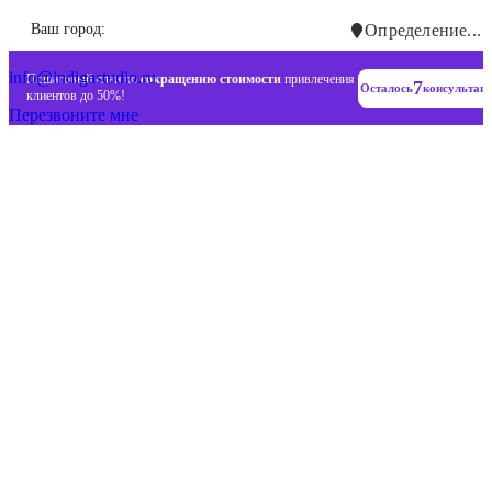
Инновационные диджитал стратегии
Ваш город:
Определение...
+7 (993) 477-18-57
info@indigastudio.ru
Пошаговый план по
сокращению стоимости
привлечения
7
Осталось
консультац
клиентов до 50%!
Перезвоните мне