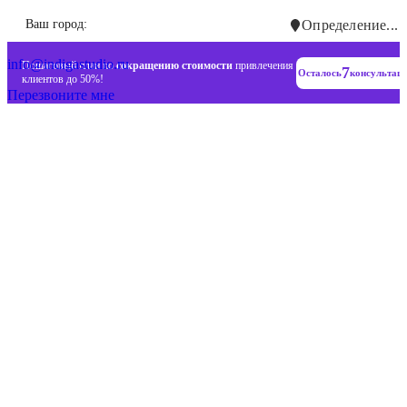
Инновационные диджитал стратегии
Ваш город:
Определение...
+7 (993) 477-18-57
info@indigastudio.ru
Пошаговый план по
сокращению стоимости
привлечения
7
Осталось
консультац
клиентов до 50%!
Перезвоните мне