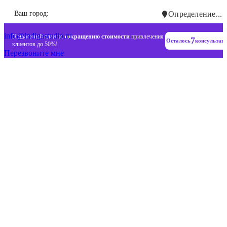
Инновационные диджитал стратегии
Ваш город:
Определение...
+7 (993) 477-18-57
info@indigastudio.ru
Пошаговый план по
сокращению стоимости
привлечения
7
Осталось
консультац
клиентов до 50%!
Перезвоните мне