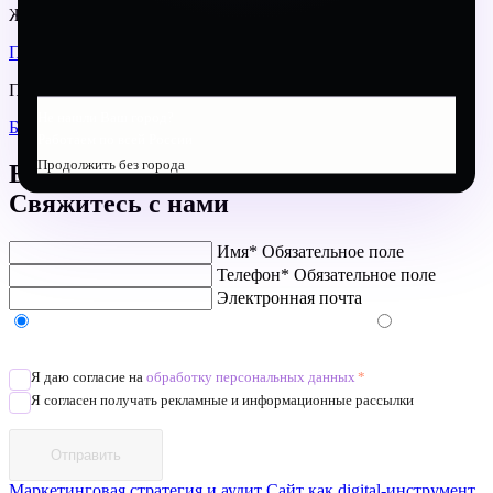
Желаете изучить наши проекты?
ПОРТФОЛИО
Предлагаем вам почитать другие статьи нашего блога
Не нашли Ваш город?
БЛОГ
Работаем по всей России
Продолжить без города
Есть проект?
Свяжитесь с нами
Имя*
Обязательное поле
Телефон*
Обязательное поле
Электронная почта
Напишите в Telegram/WhatsApp/MAX
Позвоните
Я даю согласие на
обработку персональных данных
*
Я согласен получать рекламные и информационные рассылки
Отправить
Маркетинговая стратегия и аудит
Сайт как digital-инструмент