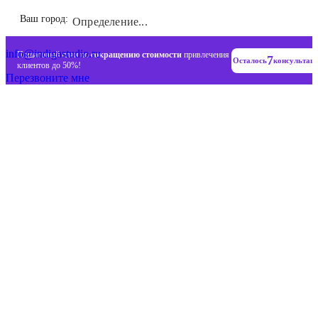
Инновационные диджитал стратегии
Ваш город:
Определение...
+7 (993) 477-18-57
info@indigastudio.ru
Пошаговый план по
сокращению стоимости
привлечения
7
Осталось
консультац
клиентов до 50%!
Перезвоните мне