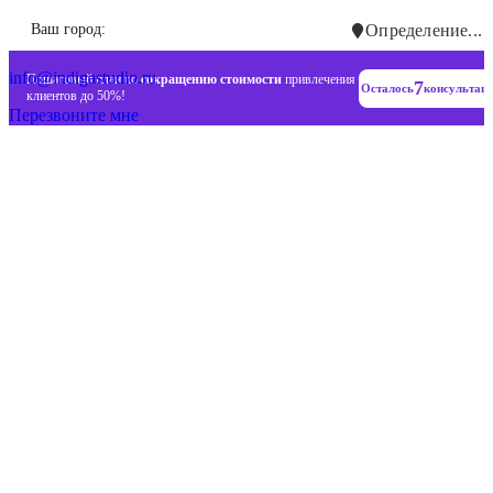
Инновационные диджитал стратегии
Ваш город:
Определение...
+7 (993) 477-18-57
info@indigastudio.ru
Пошаговый план по
сокращению стоимости
привлечения
7
Осталось
консультац
клиентов до 50%!
Перезвоните мне