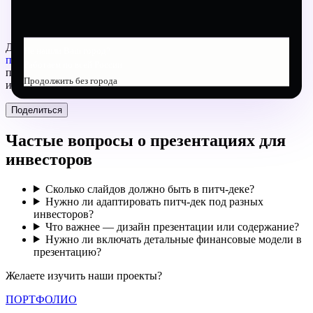
Дизайн питч-дека — часть нашей работы по
визуальному
Не нашли Ваш город?
продакшну
. Мы создаём презентации которые
Работаем по всей России
профессионально выглядят и убедительно рассказывают
Продолжить без города
историю.
Поделиться
Частые вопросы о презентациях для
инвесторов
Сколько слайдов должно быть в питч-деке?
Нужно ли адаптировать питч-дек под разных
инвесторов?
Что важнее — дизайн презентации или содержание?
Нужно ли включать детальные финансовые модели в
презентацию?
Желаете изучить наши проекты?
ПОРТФОЛИО