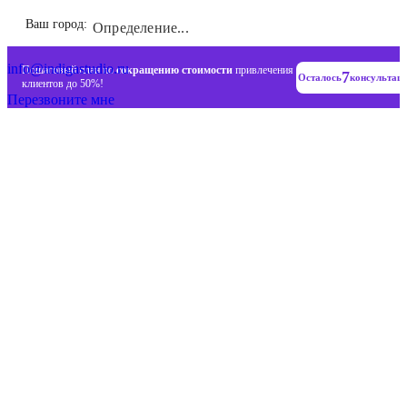
Инновационные диджитал стратегии
Ваш город:
Определение...
+7 (993) 477-18-57
info@indigastudio.ru
Пошаговый план по
сокращению стоимости
привлечения
7
Осталось
консультац
клиентов до 50%!
Перезвоните мне