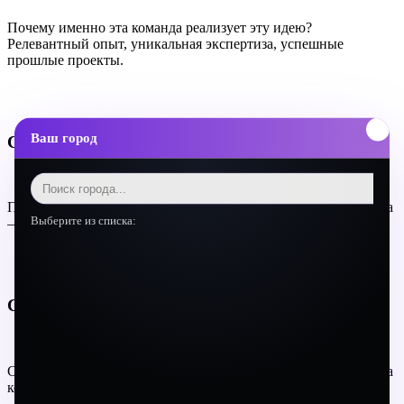
Почему именно эта команда реализует эту идею?
Релевантный опыт, уникальная экспертиза, успешные
прошлые проекты.
Ваш город
Слайд 9. Финансовый план
Прогноз на 3 года с ключевыми допущениями. Не фантастика
Выберите из списка:
— реалистичный сценарий с обоснованием.
Слайд 10. Запрос
Сколько денег ищете? На что пойдут средства? Какова оценка
компании?