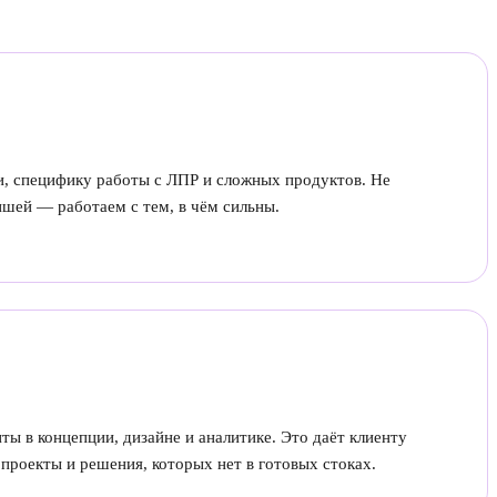
огичный B2B и производство
и, специфику работы с ЛПР и сложных продуктов. Не
ишей — работаем с тем, в чём сильны.
 преимущество для клиента
ы в концепции, дизайне и аналитике. Это даёт клиенту
проекты и решения, которых нет в готовых стоках.