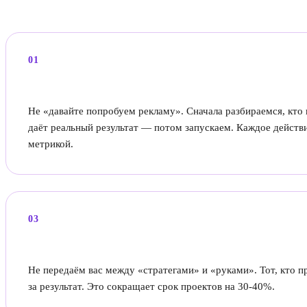
01
Системный подход вместо набора услуг
Не «давайте попробуем рекламу». Сначала разбираемся, кто 
даёт реальный результат — потом запускаем. Каждое действи
метрикой.
03
Стратегия и реализация в одном месте
Не передаём вас между «стратегами» и «руками». Тот, кто п
за результат. Это сокращает срок проектов на 30-40%.