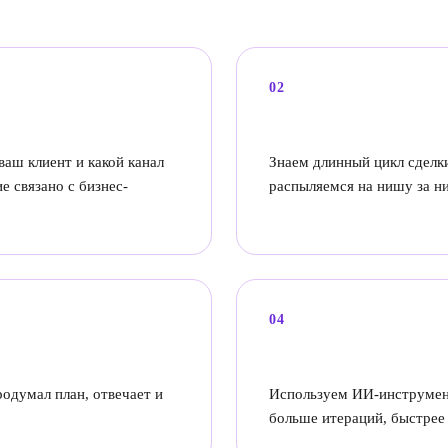
02
Фокус на технол
ваш клиент и какой канал
Знаем длинный цикл сделк
е связано с бизнес-
распыляемся на нишу за н
04
ИИ в процессе —
родумал план, отвечает и
Используем ИИ-инструмент
больше итераций, быстрее 