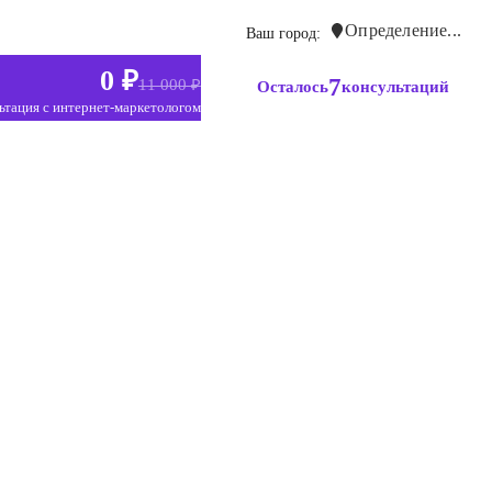
Определение...
Ваш город:
0 ₽
7
11 000 ₽
Осталось
консультаций
ьтация с интернет-маркетологом