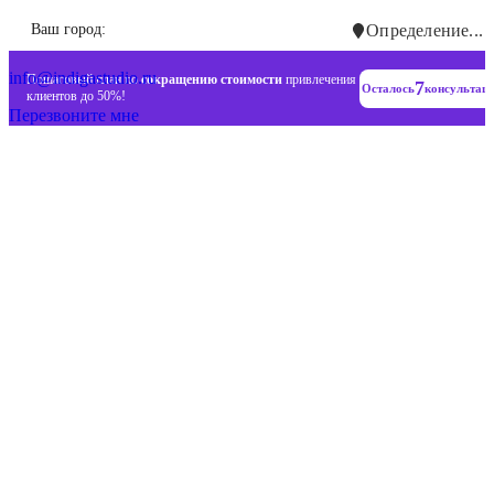
Инновационные диджитал стратегии
Ваш город:
Определение...
+7 (993) 477-18-57
info@indigastudio.ru
Пошаговый план по
сокращению стоимости
привлечения
7
Осталось
консультац
клиентов до 50%!
Перезвоните мне