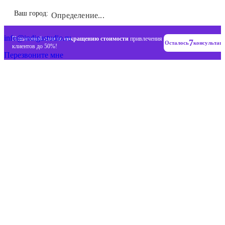
Инновационные диджитал стратегии
Ваш город:
Определение...
+7 (993) 477-18-57
info@indigastudio.ru
Пошаговый план по
сокращению стоимости
привлечения
7
Осталось
консультац
клиентов до 50%!
Перезвоните мне