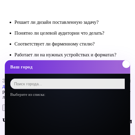
Решает ли дизайн поставленную задачу?
Понятно ли целевой аудитории что делать?
Соответствует ли фирменному стилю?
Работает ли на нужных устройствах и форматах?
Ваш город
Эти принципы лежат в основе нашей работы на направлении
дизайн и визуальный продакшн
. Мы всегда объясняем
решения и обсуждаем результат в контексте бизнес-задач, а не
Выберите из списка:
личных предпочтений.
Поделиться
Частые вопросы о работе с дизайнером
Сколько правок включать в задание дизайнеру?