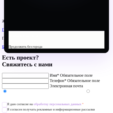
Нужно ли утверждать каждый этап работы?
Что делать если дизайн не нравится?
Как сократить время на согласование дизайна?
Желаете изучить наши проекты?
ПОРТФОЛИО
Не нашли Ваш город?
Предлагаем вам почитать другие статьи нашего блога
Работаем по всей России
Продолжить без города
БЛОГ
Есть проект?
Свяжитесь с нами
Имя*
Обязательное поле
Телефон*
Обязательное поле
Электронная почта
Напишите в Telegram/WhatsApp/MAX
Позвоните
Я даю согласие на
обработку персональных данных
*
Я согласен получать рекламные и информационные рассылки