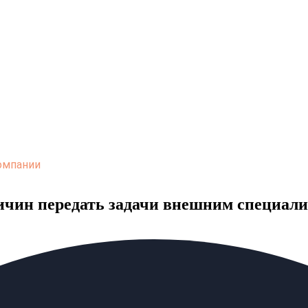
омпании
ричин передать задачи внешним специал