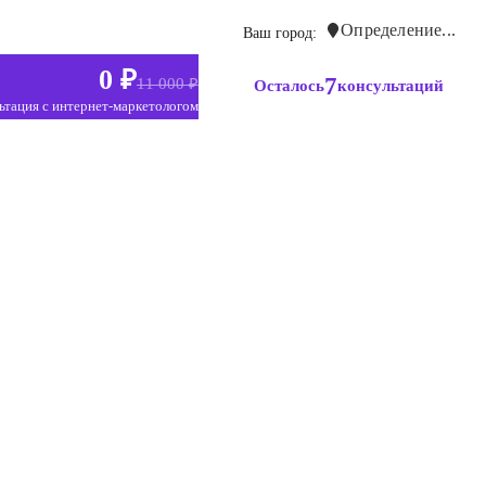
Определение...
Ваш город:
0 ₽
7
11 000 ₽
Осталось
консультаций
ьтация с интернет-маркетологом