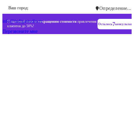
+7 (993) 477-18-57
Ваш город:
Определение...
info@indigastudio.ru
Пошаговый план по
сокращению стоимости
привлечения
7
Осталось
консультац
клиентов до 50%!
Перезвоните мне