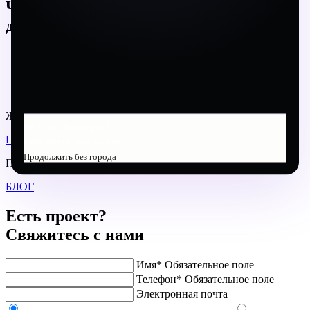
Частые вопросы о SEO-оптимизации
для B2B
С чего начать SEO-оптимизацию сайта?
Сколько стоит SEO для B2B-сайта?
Можно ли делать SEO самостоятельно?
Нужно ли SEO если уже есть контекстная реклама?
Желаете изучить наши проекты?
Не нашли Ваш город?
ПОРТФОЛИО
Работаем по всей России
Продолжить без города
Предлагаем вам почитать другие статьи нашего блога
БЛОГ
Есть проект?
Свяжитесь с нами
Имя*
Обязательное поле
Телефон*
Обязательное поле
Электронная почта
Напишите в Telegram/WhatsApp/MAX