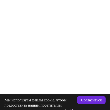
info@indigastudio.ru
Мы используем файлы cookie, чтобы
Согласиться
+7 (993) 477-18-57
предоставить нашим посетителям