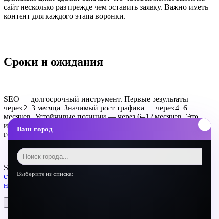
сайт несколько раз прежде чем оставить заявку. Важно иметь
контент для каждого этапа воронки.
Сроки и ожидания
SEO — долгосрочный инструмент. Первые результаты —
через 2–3 месяца. Значимый рост трафика — через 4–6
месяцев. Устойчивые позиции — через 6–12 месяцев. Это
инвестиция которая окупается многократно на горизонте
Ваш город
года.
SEO является частью нашей комплексной
маркетинговой
Выберите из списка:
стратегии
и системы
привлечения клиентов
. Посмотрите
наши кейсы
с реальными результатами.
Поделиться