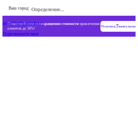
Инновационные диджитал стратегии
Ваш город:
Определение...
+7 (993) 477-18-57
info@indigastudio.ru
Пошаговый план по
сокращению стоимости
привлечения
7
Осталось
консультац
клиентов до 50%!
Перезвоните мне