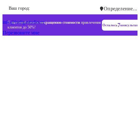
Инновационные диджитал стратегии
Ваш город:
Определение...
+7 (993) 477-18-57
info@indigastudio.ru
Пошаговый план по
сокращению стоимости
привлечения
7
Осталось
консультац
клиентов до 50%!
Перезвоните мне