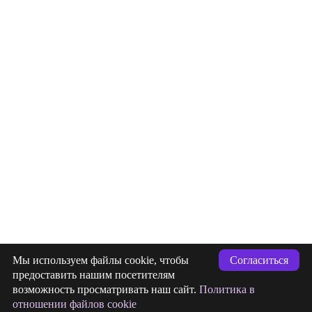
info@indigastudio.ru
Мы используем файлы cookie, чтобы
Согласиться
+7 (993) 477-18-57
предоставить нашим посетителям
возможность просматривать наш сайт.
Политика в
заявка
Отправлена
отношении файлов cookie