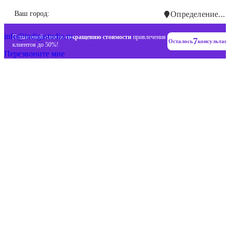
Инновационные диджитал стратегии
Ваш город:
Определение...
+7 (993) 477-18-57
info@indigastudio.ru
Пошаговый план по
сокращению стоимости
привлечения
7
Осталось
консультац
клиентов до 50%!
Перезвоните мне