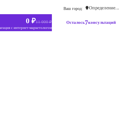
Определение...
Ваш город:
0 ₽
7
11 000 ₽
Осталось
консультаций
ьтация с интернет-маркетологом