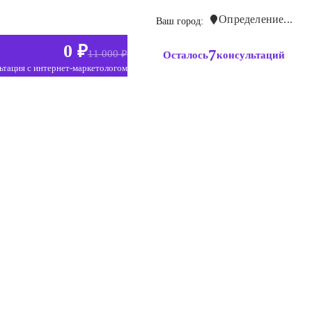
Определение...
Ваш город:
0 ₽
7
11 000 ₽
Осталось
консультаций
ьтация с интернет-маркетологом