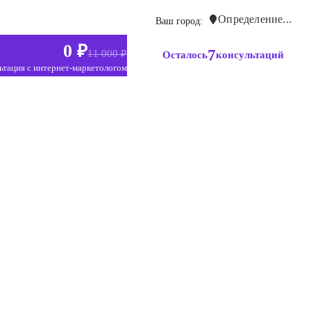
Определение...
Ваш город:
0 ₽
7
11 000 ₽
Осталось
консультаций
ьтация с интернет-маркетологом