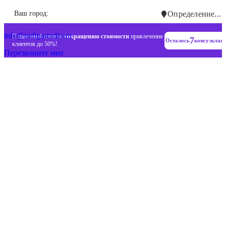
Инновационные диджитал стратегии
Ваш город:
Определение...
+7 (993) 477-18-57
info@indigastudio.ru
Пошаговый план по
сокращению стоимости
привлечения
7
Осталось
консультац
клиентов до 50%!
Перезвоните мне