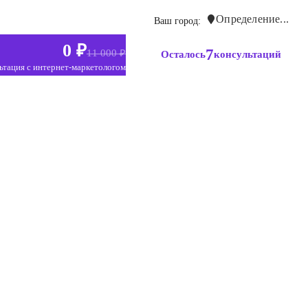
Определение...
Ваш город:
0 ₽
7
11 000 ₽
Осталось
консультаций
ьтация с интернет-маркетологом