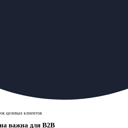
ток целевых клиентов
на важна для B2B