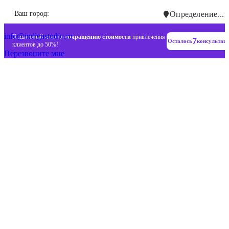
Инновационные диджитал стратегии
Ваш город:
Определение...
+7 (993) 477-18-57
info@indigastudio.ru
Пошаговый план по
сокращению стоимости
привлечения
7
Осталось
консультац
клиентов до 50%!
Перезвоните мне