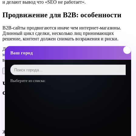
и делают вывод что «SEO не работает».
Продвижение для B2B: особенности
B2B-сайты продвигаются иначе чем интернет-магазины.
Длинный цикл сделки, несколько лиц принимающих
решение, контент должен снимать возражения и риски.
Для IT и производственных компаний особенно важен
Ваш город
маркетинг на аутсорсе
— когда SEO, контент и аналитика
ведутся как единая система.
Поделиться
Выберите из списка:
Частые вопросы о продвижении
сайтов
Когда ждать первых результатов от SEO?
SEO или контекстная реклама — что выбрать?
Можно ли продвигать сайт самостоятельно?
Нужен ли блог для продвижения?
Желаете изучить наши проекты?