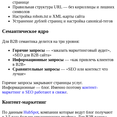
странице
Правильная структура URL — без кириллицы и лишних
символов
Настройка robots.txt и XML-карты сайта
Устранение дублей страниц и настройка canonical-тегов
Семантическое ядро
Для B2B семантика делится на три уровня:
Горячие запросы
— «заказать маркетинговый аудит»,
«SEO для B2B сайта»
Информационные запросы
— «как привлечь клиентов
в B2B»
Сравнительные запросы
— «SEO или контекст что
лучше»
Горячие запросы закрывают страницы услуг.
Информационные — блог. Именно поэтому
контент-
маркетинг и SEO работают в связке
.
Контент-маркетинг
По данным
HubSpot
, компании которые ведут блог получают
в 3,5 раза больше органического трафика. Для B2B важны