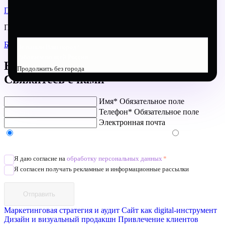
ПОРТФОЛИО
Предлагаем вам почитать другие статьи нашего блога
БЛОГ
Не нашли Ваш город?
Работаем по всей России
Есть проект?
Продолжить без города
Свяжитесь с нами
Имя*
Обязательное поле
Телефон*
Обязательное поле
Электронная почта
Напишите в Telegram/WhatsApp/MAX
Позвоните
Я даю согласие на
обработку персональных данных
*
Я согласен получать рекламные и информационные рассылки
Отправить
Маркетинговая стратегия и аудит
Сайт как digital-инструмент
Дизайн и визуальный продакшн
Привлечение клиентов