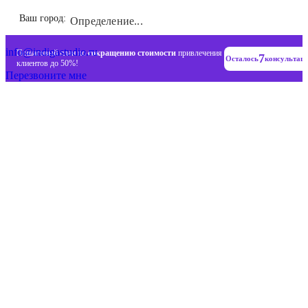
Инновационные диджитал стратегии
Ваш город:
Определение...
+7 (993) 477-18-57
info@indigastudio.ru
Пошаговый план по
сокращению стоимости
привлечения
7
Осталось
консультац
клиентов до 50%!
Перезвоните мне