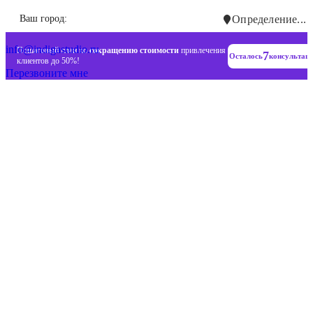
Инновационные диджитал стратегии
Ваш город:
Определение...
+7 (993) 477-18-57
info@indigastudio.ru
Пошаговый план по
сокращению стоимости
привлечения
7
Осталось
консультац
клиентов до 50%!
Перезвоните мне